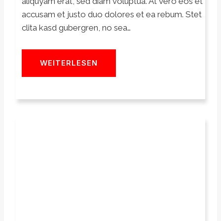
aliquyam erat, sed diam voluptua. At vero eos et
accusam et justo duo dolores et ea rebum. Stet
clita kasd gubergren, no sea…
WEITERLESEN