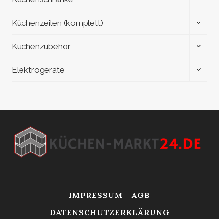
ÖFFN
UNTE
Küchenzeilen (komplett)
ÖFFN
UNTE
Küchenzubehör
ÖFFN
UNTE
Elektrogeräte
ÖFFN
IMPRESSUM
AGB
DATENSCHUTZERKLÄRUNG