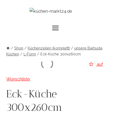
Zum
Inhalt
springen
/
Shop
/
Küchenzeilen (komplett)
/
unsere Barbuda
Küchen
/
L-Form
/
Eck-Küche 300x260cm
auf
Wunschliste
Eck-Küche
300x260cm