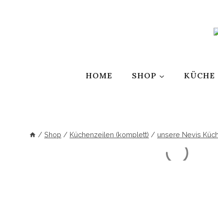
Zum
Inhalt
springen
HOME
SHOP
KÜCHE
/
Shop
/
Küchenzeilen (komplett)
/
unsere Nevis Küc