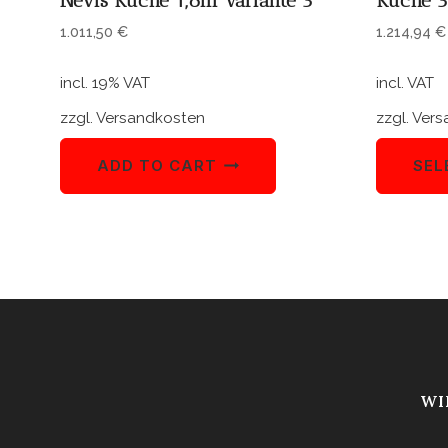
Nevis Küche 1,8m Variante 3
Küche 3
1.011,50
€
1.214,94
€
incl. 19% VAT
incl. VAT
zzgl.
Versandkosten
zzgl.
Vers
ADD TO CART
SEL
WI