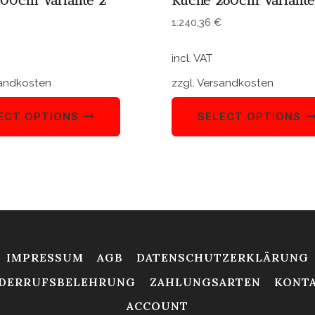
00cm Variante 2
Küche 260cm Variante
1.240,36
€
incl. VAT
andkosten
zzgl.
Versandkosten
ECT OPTIONS
SELECT OPTIONS
IMPRESSUM
AGB
DATENSCHUTZERKLÄRUNG
DERRUFSBELEHRUNG
ZAHLUNGSARTEN
KONT
ACCOUNT