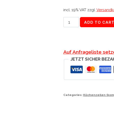
incl. 19% VAT
zzgl.
Versandk
Nevis
ADD TO CAR
Küche
1,8m
Variante
2
Auf Anfrageliste setz
quantity
JETZT SICHER BEZA
Categories:
Küchenzeilen (kom