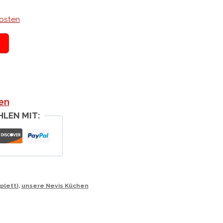
osten
T
en
HLEN MIT:
plett)
,
unsere Nevis Küchen