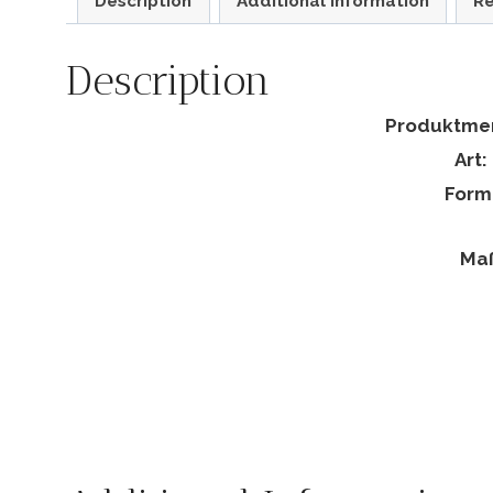
Description
Additional information
Re
Description
Produktme
Art:
Form
Maß