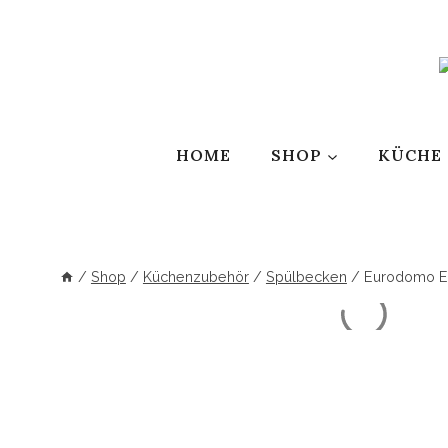
Zum
Inhalt
springen
HOME
SHOP
KÜCHE
/
Shop
/
Küchenzubehör
/
Spülbecken
/
Eurodomo Ei