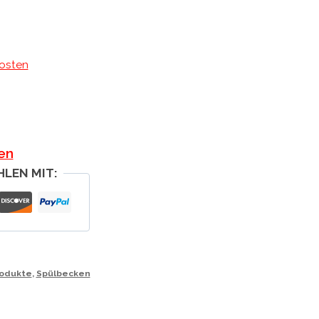
osten
en
HLEN MIT:
odukte
,
Spülbecken